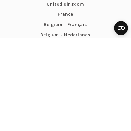
United Kingdom
France
Belgium - Français
Belgium - Nederlands
Polska
Norsk
Svenska
FERMAX POLSKA HQ
Polityka Prywatności
Polityka cookies