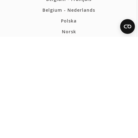
Belgium - Nederlands
Polska
Norsk
Svenska
FERMAX BELGIUM
Privacybeleid
Cookiesbeleid
Ethical Channel
Webmap