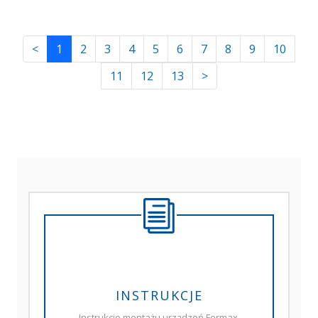
<
1
2
3
4
5
6
7
8
9
10
11
12
13
>
INSTRUKCJE
Instrukcje montażu urządzeń Fermax.