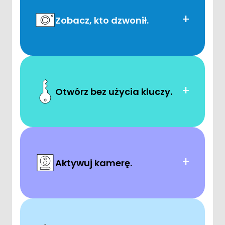
+
Zobacz, kto dzwonił.
+
Otwórz bez użycia kluczy.
+
Aktywuj kamerę.