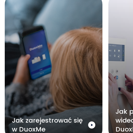
Jak 
Jak zarejestrować się
wide
w DuoxMe
Duo