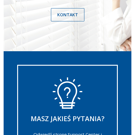
KONTAKT
MASZ JAKIEŚ PYTANIA?
Odwiedź stronę Support Center i