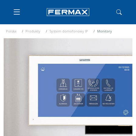
Polska
Produkty
System domofonowy IP
Monitory