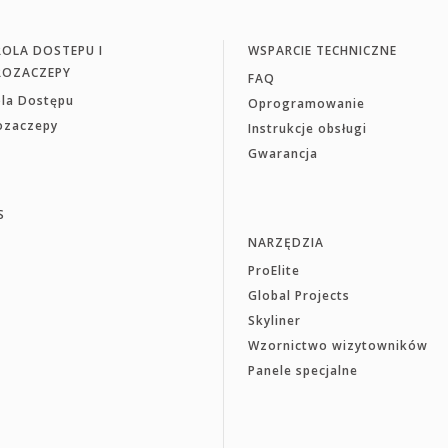
OLA DOSTEPU I
WSPARCIE TECHNICZNE
ROZACZEPY
FAQ
ola Dostępu
Oprogramowanie
rozaczepy
Instrukcje obsługi
Gwarancja
S
NARZĘDZIA
ProElite
Global Projects
Skyliner
Wzornictwo wizytowników
Panele specjalne