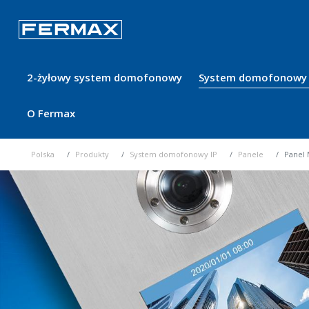
2-żyłowy system domofonowy
System domofonowy 
O Fermax
Polska
Produkty
System domofonowy IP
Panele
Panel 