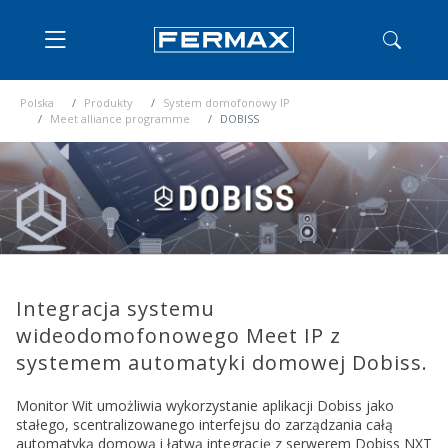
Polska
Produkty
System domofonowy IP
Meet alliance programme
DOBISS
Integracja systemu
wideodomofonowego Meet IP z
systemem automatyki domowej Dobiss.
Monitor Wit umożliwia wykorzystanie aplikacji Dobiss jako
stałego, scentralizowanego interfejsu do zarządzania całą
automatyką domową i łatwą integrację z serwerem Dobiss NXT