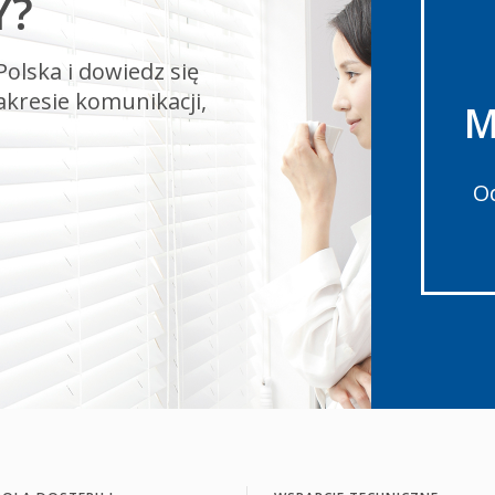
Y?
olska i dowiedz się
akresie komunikacji,
M
Od