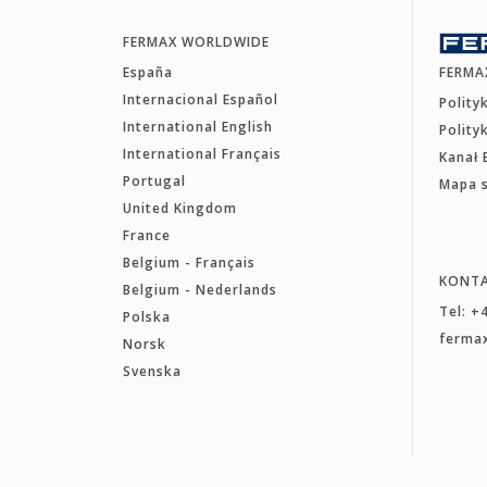
FERMAX WORLDWIDE
España
FERMA
Internacional Español
Polity
International English
Polity
International Français
Kanał 
Portugal
Mapa 
United Kingdom
France
Belgium - Français
KONT
Belgium - Nederlands
Tel: +
Polska
ferma
Norsk
Svenska