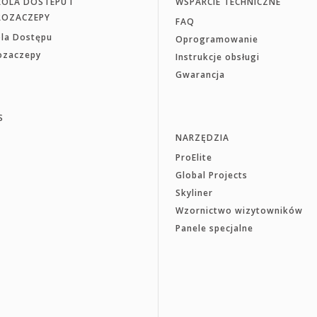
OLA DOSTEPU I
WSPARCIE TECHNICZNE
ROZACZEPY
FAQ
ola Dostępu
Oprogramowanie
rozaczepy
Instrukcje obsługi
Gwarancja
S
NARZĘDZIA
ProElite
Global Projects
Skyliner
Wzornictwo wizytowników
Panele specjalne