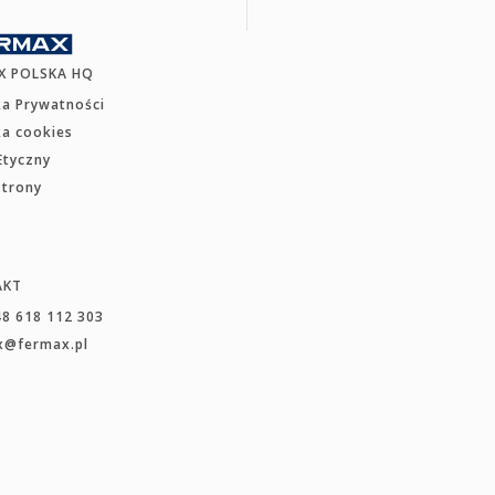
X POLSKA HQ
ka Prywatności
ka cookies
Etyczny
strony
AKT
48 618 112 303
x@fermax.pl