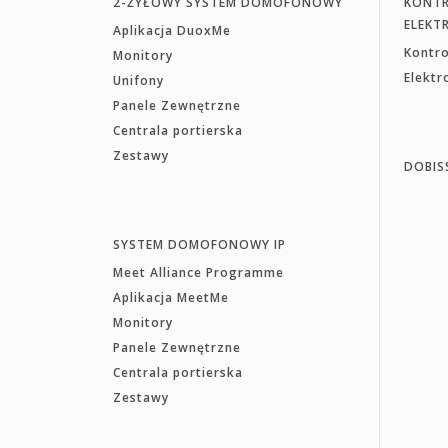
2-ŻYŁOWY SYSTEM DOMOFONOWY
KONTR
ELEKT
Aplikacja DuoxMe
Kontr
Monitory
Elekt
Unifony
Panele Zewnętrzne
Centrala portierska
Zestawy
DOBIS
SYSTEM DOMOFONOWY IP
Meet Alliance Programme
Aplikacja MeetMe
Monitory
Panele Zewnętrzne
Centrala portierska
Zestawy