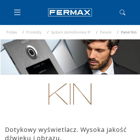
Polska
Produkty
System domofonowy IP
Panele
Panel Kin
Dotykowy wyświetlacz. Wysoka jakość
dźwięku i obrazu.