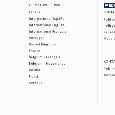
FERMAX WORLDWIDE
España
FERMA
Internacional Español
Polity
International English
Polity
International Français
Kanał 
Portugal
Mapa 
United Kingdom
France
Belgium - Français
KONT
Belgium - Nederlands
Tel: +
Polska
ferma
Norsk
Svenska