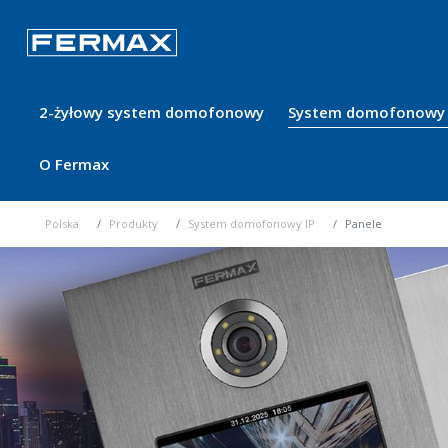
2-żyłowy system domofonowy
System domofonowy 
O Fermax
Polska
Produkty
System domofonowy IP
Panele