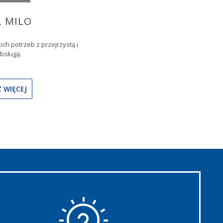
 MILO
h potrzeb z przejrzystą i
bsługą.
 WIĘCEJ