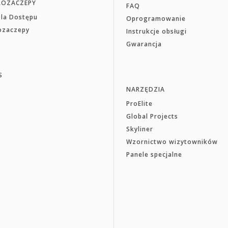
ROZACZEPY
FAQ
ola Dostępu
Oprogramowanie
rozaczepy
Instrukcje obsługi
Gwarancja
S
NARZĘDZIA
ProElite
Global Projects
Skyliner
Wzornictwo wizytowników
Panele specjalne