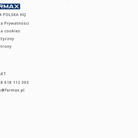
X POLSKA HQ
ka Prywatności
ka cookies
Etyczny
strony
AKT
48 618 112 303
x@fermax.pl