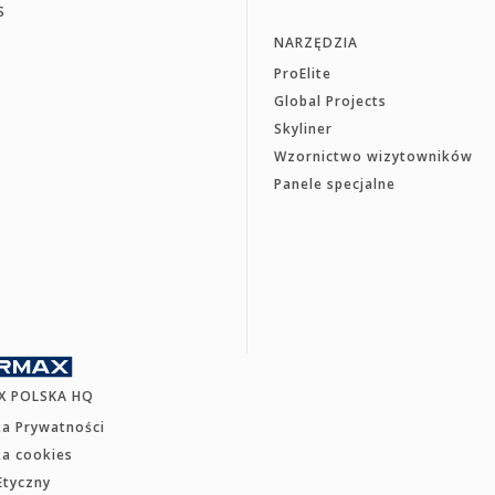
S
NARZĘDZIA
ProElite
Global Projects
Skyliner
Wzornictwo wizytowników
Panele specjalne
X POLSKA HQ
ka Prywatności
ka cookies
Etyczny