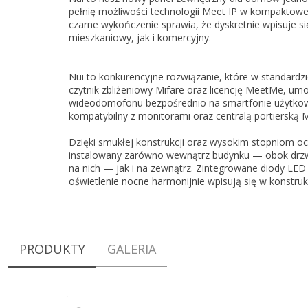
pełnię możliwości technologii Meet IP w kompaktowej 
czarne wykończenie sprawia, że dyskretnie wpisuje s
mieszkaniowy, jak i komercyjny.
Nui to konkurencyjne rozwiązanie, które w standard
czytnik zbliżeniowy Mifare oraz licencję MeetMe, umo
wideodomofonu bezpośrednio na smartfonie użytkown
kompatybilny z monitorami oraz centralą portierską 
Dzięki smukłej konstrukcji oraz wysokim stopniom oc
instalowany zarówno wewnątrz budynku — obok drzw
na nich — jak i na zewnątrz. Zintegrowane diody LED 
oświetlenie nocne harmonijnie wpisują się w konstruk
PRODUKTY
GALERIA
SZUKAJ