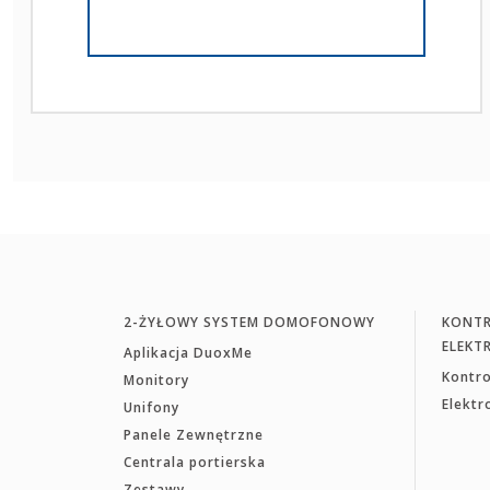
2-ŻYŁOWY SYSTEM DOMOFONOWY
KONTR
ELEKT
Aplikacja DuoxMe
Kontr
Monitory
Elekt
Unifony
Panele Zewnętrzne
Centrala portierska
Zestawy