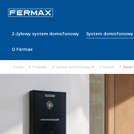
2-żyłowy system domofonowy
System domofonowy 
O Fermax
Polska
Produkty
System domofonowy IP
Panele
Panel 