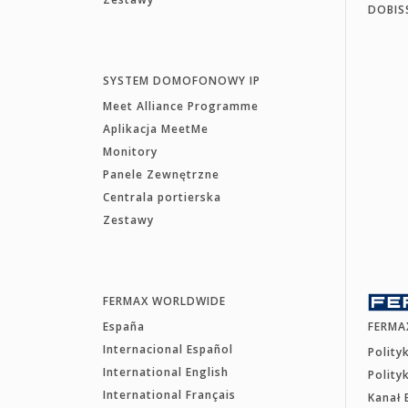
DOBIS
SYSTEM DOMOFONOWY IP
Meet Alliance Programme
Aplikacja MeetMe
Monitory
Panele Zewnętrzne
Centrala portierska
Zestawy
FERMAX WORLDWIDE
España
FERMA
Internacional Español
Polity
International English
Polity
International Français
Kanał 