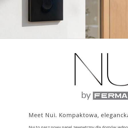
Meet Nui. Kompaktowa, elegancka
Nui to nasz nowy panel zewnętrzny dla domów jednoro