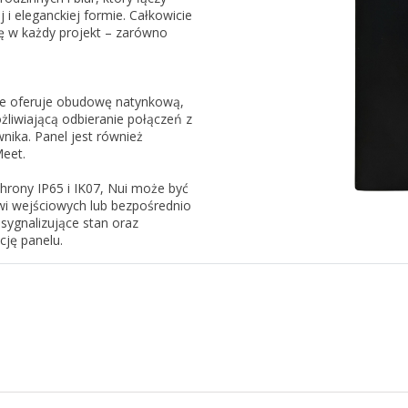
i eleganckiej formie. Całkowicie
ię w każdy projekt – zarówno
zie oferuje obudowę natynkową,
żliwiającą odbieranie połączeń z
ika. Panel jest również
Meet.
hrony IP65 i IK07, Nui może być
i wejściowych lub bezpośrednio
sygnalizujące stan oraz
cję panelu.