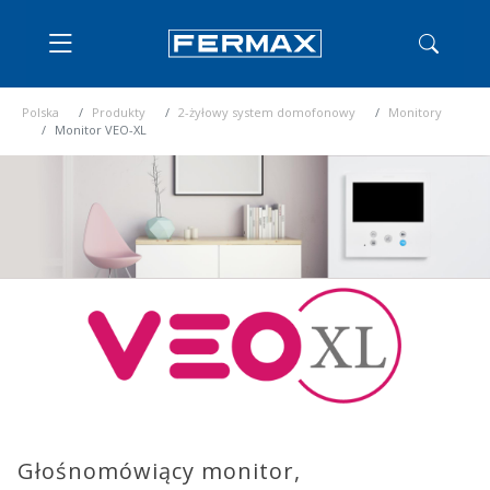
Polska
Produkty
2-żyłowy system domofonowy
Monitory
Monitor VEO-XL
Głośnomówiący monitor,