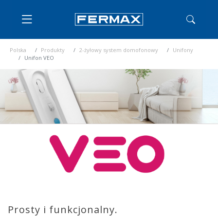
Polska
Produkty
2-żyłowy system domofonowy
Unifony
Unifon VEO
Prosty i funkcjonalny.