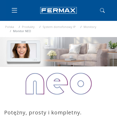
Polska
Produkty
System domofonowy IP
Monitory
Monitor NEO
Potężny, prosty i kompletny.