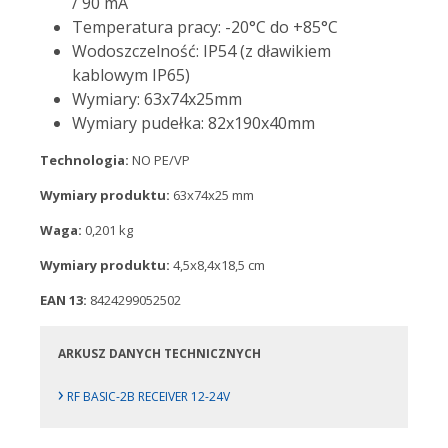
/ 90 mA
Temperatura pracy: -20°C do +85°C
Wodoszczelność: IP54 (z dławikiem
kablowym IP65)
Wymiary: 63x74x25mm
Wymiary pudełka: 82x190x40mm
Technologia:
NO PE/VP
Wymiary produktu:
63x74x25 mm
Waga:
0,201 kg
Wymiary produktu:
4,5x8,4x18,5 cm
EAN 13:
8424299052502
ARKUSZ DANYCH TECHNICZNYCH
›
RF BASIC-2B RECEIVER 12-24V