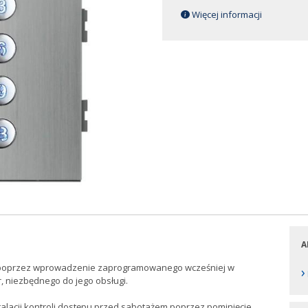
Więcej informacji
A
i poprzez wprowadzenie zaprogramowanego wcześniej w
›
r, niezbędnego do jego obsługi.
alacji kontroli dostępu przed sabotażem poprzez pominięcie