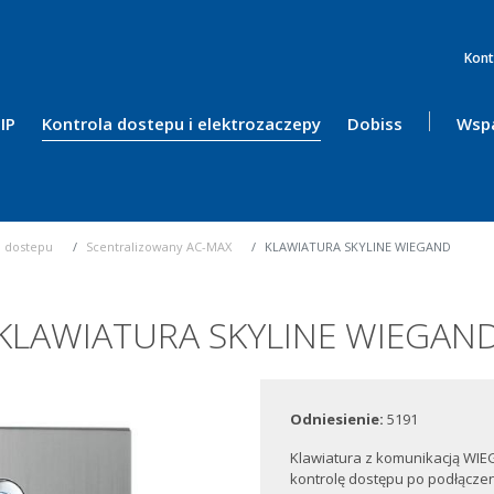
Kont
IP
Kontrola dostepu i elektrozaczepy
Dobiss
Wspa
a dostepu
Scentralizowany AC-MAX
KLAWIATURA SKYLINE WIEGAND
KLAWIATURA SKYLINE WIEGAN
Odniesienie:
5191
Klawiatura z komunikacją WIE
kontrolę dostępu po podłącze