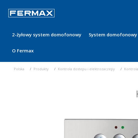
2-żyłowy system domofonowy
System domofonowy 
O Fermax
Polska
Produkty
Kontrola dostepu i elektrozaczepy
Kontrol