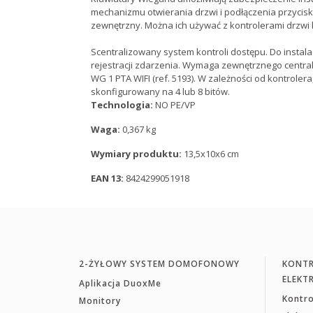
mechanizmu otwierania drzwi i podłączenia przycisk
zewnętrzny. Można ich używać z kontrolerami drzwi k
Scentralizowany system kontroli dostępu. Do insta
rejestracji zdarzenia. Wymaga zewnętrznego centra
WG 1 PTA WIFI (ref. 5193). W zależności od kontroler
skonfigurowany na 4 lub 8 bitów.
Technologia:
NO PE/VP
Waga:
0,367 kg
Wymiary produktu:
13,5x10x6 cm
EAN 13:
8424299051918
2-ŻYŁOWY SYSTEM DOMOFONOWY
KONTR
ELEKT
Aplikacja DuoxMe
Kontr
Monitory