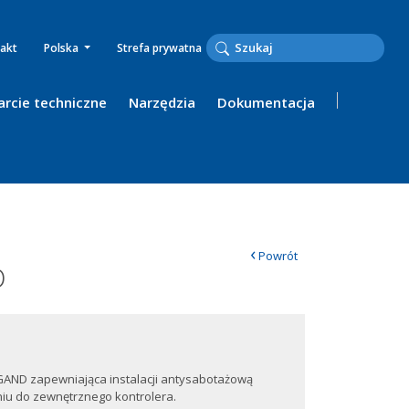
akt
Polska
Strefa prywatna
rcie techniczne
Narzędzia
Dokumentacja
‹
Powrót
D
GAND zapewniająca instalacji antysabotażową
niu do zewnętrznego kontrolera.