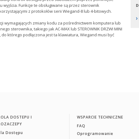
u wyjścia. Funkcje te obsługiwane są przez sterownik
D
orzystającymi z protokołów serii Wiegand-8 lub 4-bitowych.
›
lacji wymagających zmiany kodu za pośrednictwem komputera lub
lnego sterownika, takiego jak AC-MAX lub STEROWNIK DRZWI MINI
a, do którego podłączona jest ta klawiatura, Wiegand musi być
OLA DOSTEPU I
WSPARCIE TECHNICZNE
ROZACZEPY
FAQ
ola Dostępu
Oprogramowanie