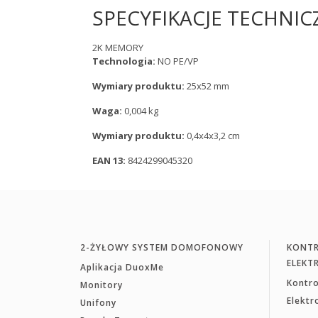
SPECYFIKACJE TECHNIC
2K MEMORY
Technologia:
NO PE/VP
Wymiary produktu:
25x52 mm
Waga:
0,004 kg
Wymiary produktu:
0,4x4x3,2 cm
EAN 13:
8424299045320
2-ŻYŁOWY SYSTEM DOMOFONOWY
KONTR
ELEKT
Aplikacja DuoxMe
Kontr
Monitory
Elekt
Unifony