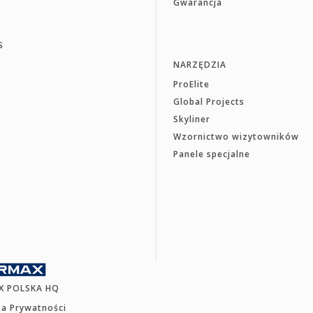
Gwarancja
S
NARZĘDZIA
ProElite
Global Projects
Skyliner
Wzornictwo wizytowników
Panele specjalne
X POLSKA HQ
ka Prywatności