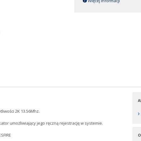
Więcej informacji
A
tliwości 2K 13.56Mhz.
›
tor umożliwiający jego ręczną rejestrację w systemie.
ESFIRE
O