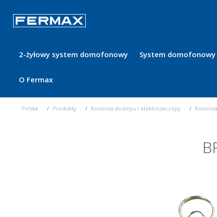
2-żyłowy system domofonowy
System domofonowy 
O Fermax
Polska
Produkty
Kontrola dostepu i elektrozaczepy
Kontrol
B