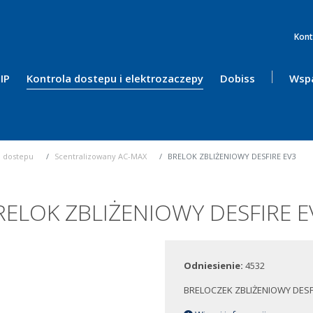
Kont
IP
Kontrola dostepu i elektrozaczepy
Dobiss
Wspa
a dostepu
Scentralizowany AC-MAX
BRELOK ZBLIŻENIOWY DESFIRE EV3
RELOK ZBLIŻENIOWY DESFIRE E
Odniesienie:
4532
BRELOCZEK ZBLIŻENIOWY DESF