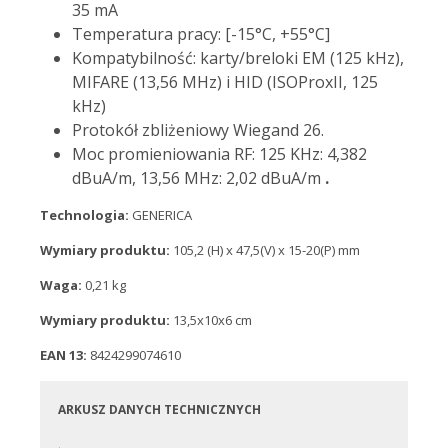
35 mA
Temperatura pracy: [-15°C, +55°C]
Kompatybilność: karty/breloki EM (125 kHz),
MIFARE (13,56 MHz) i HID (ISOProxII, 125
kHz)
Protokół zbliżeniowy Wiegand 26.
Moc promieniowania RF: 125 KHz: 4,382
dBuA/m, 13,56 MHz: 2,02 dBuA/m
.
Technologia:
GENERICA
Wymiary produktu:
105,2 (H) x 47,5(V) x 15-20(P) mm
Waga:
0,21 kg
Wymiary produktu:
13,5x10x6 cm
EAN 13:
8424299074610
ARKUSZ DANYCH TECHNICZNYCH