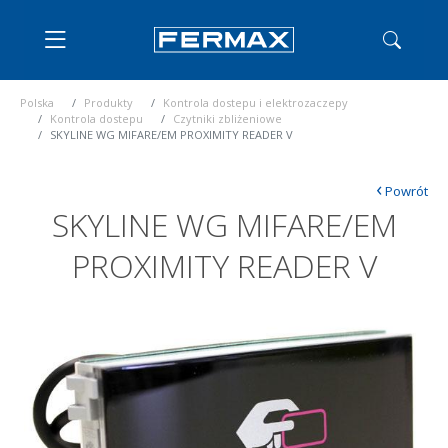
Polska
Produkty
Kontrola dostepu i elektrozaczepy
Kontrola dostepu
Czytniki zbliżeniowe
SKYLINE WG MIFARE/EM PROXIMITY READER V
‹
Powrót
SKYLINE WG MIFARE/EM
PROXIMITY READER V