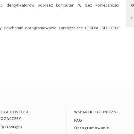
ypu identyfikatorów poprzez komputer PC, bez konieczności
O
›
3
ży uruchomić oprogramowanie zarządzające DESFIRE SECURITY
OLA DOSTEPU I
WSPARCIE TECHNICZNE
ROZACZEPY
FAQ
ola Dostępu
Oprogramowanie