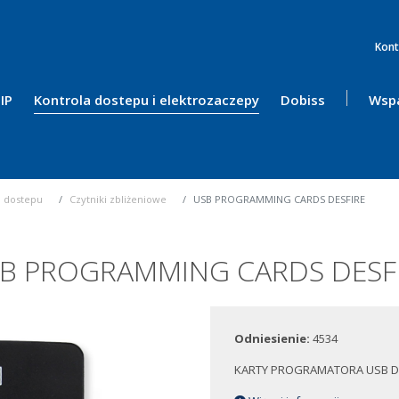
Kont
IP
Kontrola dostepu i elektrozaczepy
Dobiss
Wspa
a dostepu
Czytniki zbliżeniowe
USB PROGRAMMING CARDS DESFIRE
B PROGRAMMING CARDS DESF
Odniesienie:
4534
KARTY PROGRAMATORA USB D