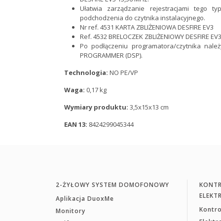
Ułatwia zarządzanie rejestracjami tego t
podchodzenia do czytnika instalacyjnego.
Nr ref. 4531 KARTA ZBLIŻENIOWA DESFIRE EV3
Ref. 4532 BRELOCZEK ZBLIŻENIOWY DESFIRE EV
Po podłączeniu programatora/czytnika nale
PROGRAMMER (DSP).
Technologia:
NO PE/VP
Waga:
0,17 kg
Wymiary produktu:
3,5x15x13 cm
EAN 13:
8424299045344
2-ŻYŁOWY SYSTEM DOMOFONOWY
KONTR
ELEKT
Aplikacja DuoxMe
Kontr
Monitory