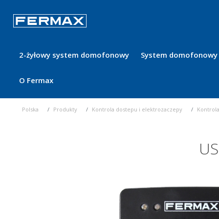
2-żyłowy system domofonowy
System domofonowy 
O Fermax
Polska
Produkty
Kontrola dostepu i elektrozaczepy
Kontrol
US