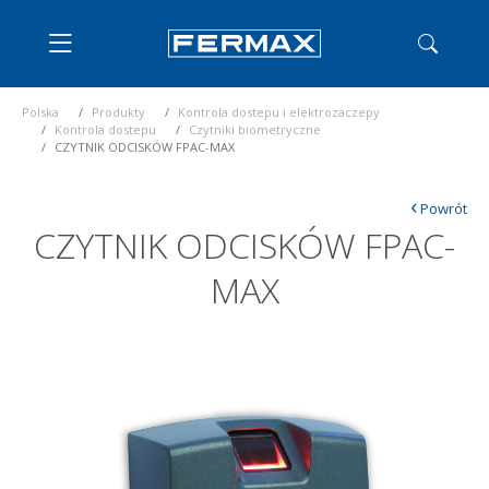
Polska
Produkty
Kontrola dostepu i elektrozaczepy
Kontrola dostepu
Czytniki biometryczne
CZYTNIK ODCISKÓW FPAC-MAX
‹
Powrót
CZYTNIK ODCISKÓW FPAC-
MAX