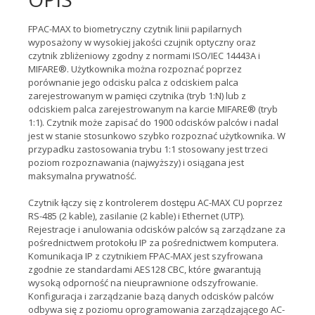
FPAC-MAX to biometryczny czytnik linii papilarnych
wyposażony w wysokiej jakości czujnik optyczny oraz
czytnik zbliżeniowy zgodny z normami ISO/IEC 14443A i
MIFARE®. Użytkownika można rozpoznać poprzez
porównanie jego odcisku palca z odciskiem palca
zarejestrowanym w pamięci czytnika (tryb 1:N) lub z
odciskiem palca zarejestrowanym na karcie MIFARE® (tryb
1:1). Czytnik może zapisać do 1900 odcisków palców i nadal
jest w stanie stosunkowo szybko rozpoznać użytkownika. W
przypadku zastosowania trybu 1:1 stosowany jest trzeci
poziom rozpoznawania (najwyższy) i osiągana jest
maksymalna prywatność.
Czytnik łączy się z kontrolerem dostępu AC-MAX CU poprzez
RS-485 (2 kable), zasilanie (2 kable) i Ethernet (UTP).
Rejestracje i anulowania odcisków palców są zarządzane za
pośrednictwem protokołu IP za pośrednictwem komputera.
Komunikacja IP z czytnikiem FPAC-MAX jest szyfrowana
zgodnie ze standardami AES128 CBC, które gwarantują
wysoką odporność na nieuprawnione odszyfrowanie.
Konfiguracja i zarządzanie bazą danych odcisków palców
odbywa się z poziomu oprogramowania zarządzającego AC-