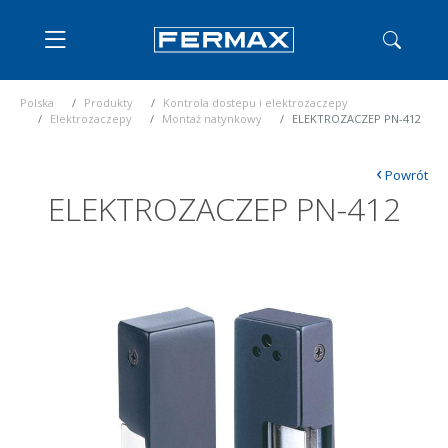
Polska
Produkty
Kontrola dostepu i elektrozaczepy
Elektrozaczepy
Montaż natynkowy
ELEKTROZACZEP PN-412
‹
Powrót
ELEKTROZACZEP PN-412