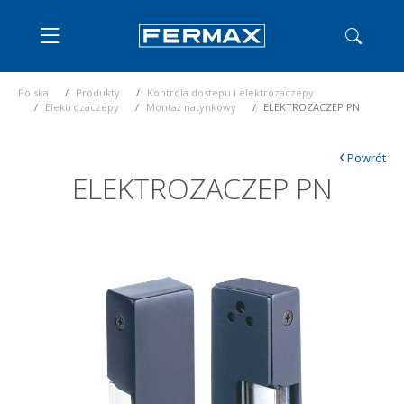
Polska
Produkty
Kontrola dostepu i elektrozaczepy
Elektrozaczepy
Montaż natynkowy
ELEKTROZACZEP PN
‹
Powrót
ELEKTROZACZEP PN