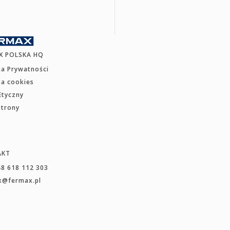
X POLSKA HQ
ka Prywatności
ka cookies
Etyczny
strony
AKT
48 618 112 303
x@fermax.pl