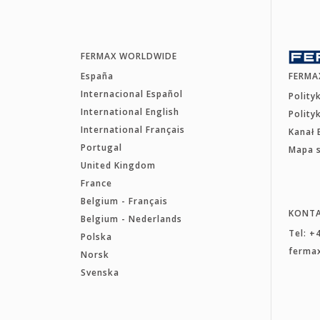
FERMAX WORLDWIDE
España
FERMA
Internacional Español
Polity
International English
Polity
International Français
Kanał 
Portugal
Mapa 
United Kingdom
France
Belgium - Français
KONT
Belgium - Nederlands
Tel: +
Polska
ferma
Norsk
Svenska