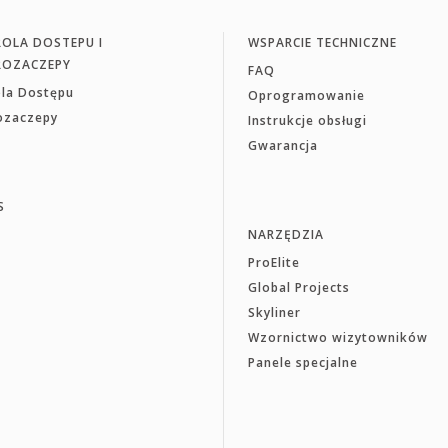
OLA DOSTEPU I
WSPARCIE TECHNICZNE
ROZACZEPY
FAQ
ola Dostępu
Oprogramowanie
rozaczepy
Instrukcje obsługi
Gwarancja
S
NARZĘDZIA
ProElite
Global Projects
Skyliner
Wzornictwo wizytowników
Panele specjalne