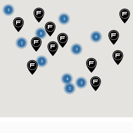
5
3
8
6
2
3
5
4
3
2