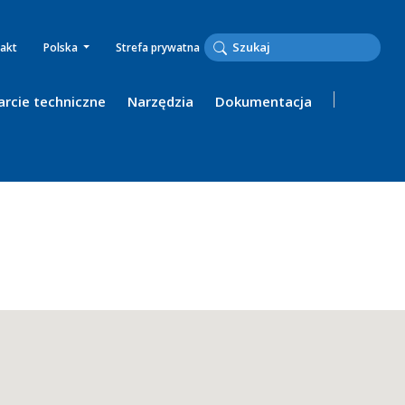
akt
Polska
Strefa prywatna
rcie techniczne
Narzędzia
Dokumentacja