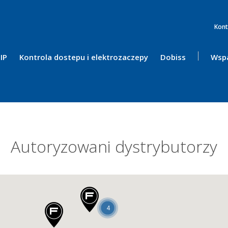
Kont
IP
Kontrola dostepu i elektrozaczepy
Dobiss
Wspa
Autoryzowani dystrybutorzy
4