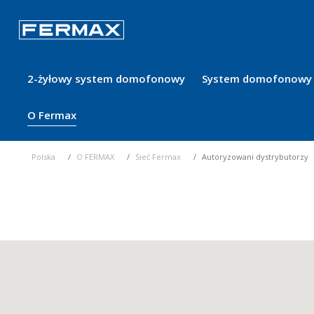
2-żyłowy system domofonowy
System domofonowy 
O Fermax
Polska
O FERMAX
Sieć Fermax
Autoryzowani dystrybutorzy