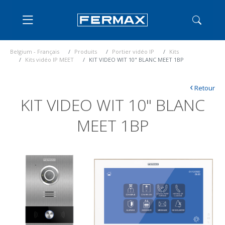
Belgium - Français
Produits
Portier vidéo IP
Kits
Kits vidéo IP MEET
KIT VIDEO WIT 10" BLANC MEET 1BP
‹
Retour
KIT VIDEO WIT 10" BLANC
MEET 1BP