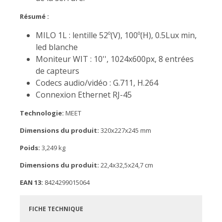
Résumé :
MILO 1L : lentille 52º(V), 100º(H), 0.5Lux min,
led blanche
Moniteur WIT : 10'', 1024x600px, 8 entrées
de capteurs
Codecs audio/vidéo : G.711, H.264
Connexion Ethernet RJ-45
Technologie:
MEET
Dimensions du produit:
320x227x245 mm
Poids:
3,249 kg
Dimensions du produit:
22,4x32,5x24,7 cm
EAN 13:
8424299015064
FICHE TECHNIQUE