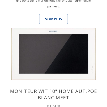
une boîte sur le mur où nous fixerons ultérieurement le
panneau.
VOIR PLUS
MONITEUR WIT 10" HOME AUT.POE
BLANC MEET
REF: 14831