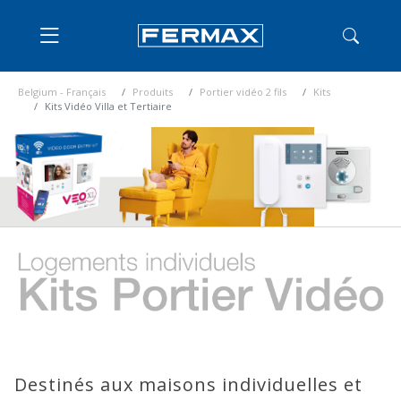
Belgium - Français
Produits
Portier vidéo 2 fils
Kits
Kits Vidéo Villa et Tertiaire
Destinés aux maisons individuelles et