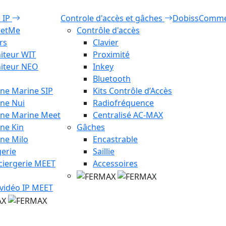
o IP
Controle d'accès et gâches
Dobiss
Comm
eetMe
Contrôle d'accès
rs
Clavier
iteur WIT
Proximité
iteur NEO
Inkey
Bluetooth
ine Marine SIP
Kits Contrôle d’Accès
ine Nui
Radiofréquence
ine Marine Meet
Centralisé AC-MAX
ine Kin
Gâches
ine Milo
Encastrable
erie
Saillie
ciergerie MEET
Accessoires
 vidéo IP MEET