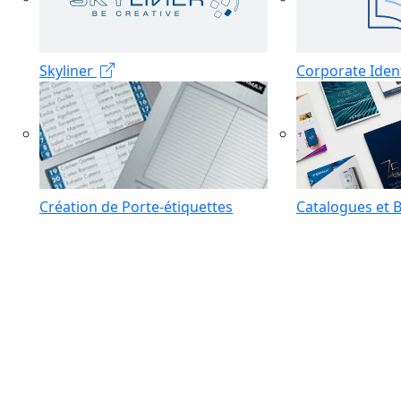
Skyliner
Corporate Iden
Création de Porte-étiquettes
Catalogues et 