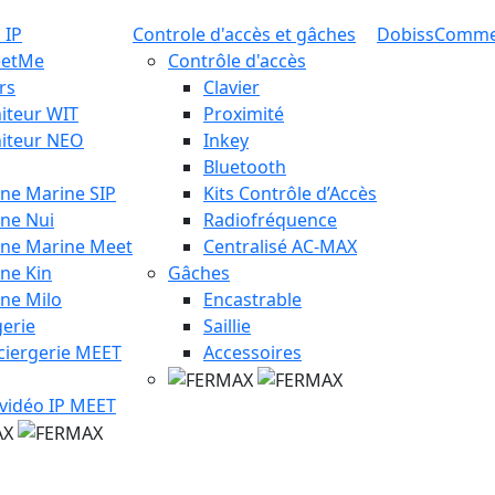
 IP
Controle d'accès et gâches
Dobiss
Comm
eetMe
Contrôle d'accès
rs
Clavier
iteur WIT
Proximité
iteur NEO
Inkey
Bluetooth
ine Marine SIP
Kits Contrôle d’Accès
ine Nui
Radiofréquence
ine Marine Meet
Centralisé AC-MAX
ine Kin
Gâches
ine Milo
Encastrable
erie
Saillie
ciergerie MEET
Accessoires
 vidéo IP MEET