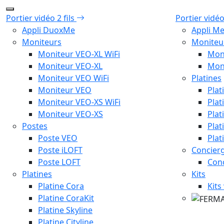
Portier vidéo 2 fils
Portier vidé
Appli DuoxMe
Appli M
Moniteurs
Moniteu
Moniteur VEO-XL WiFi
Mon
Moniteur VEO-XL
Mon
Moniteur VEO WiFi
Platines
Moniteur VEO
Plat
Moniteur VEO-XS WiFi
Plat
Moniteur VEO-XS
Plat
Postes
Plat
Poste VEO
Plat
Poste iLOFT
Concierg
Poste LOFT
Con
Platines
Kits
Platine Cora
Kits
Platine CoraKit
Platine Skyline
Platine Cityline