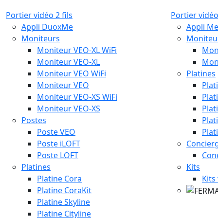
Portier vidéo 2 fils
Portier vidéo
Appli DuoxMe
Appli M
Moniteurs
Moniteu
Moniteur VEO-XL WiFi
Mon
Moniteur VEO-XL
Mon
Moniteur VEO WiFi
Platines
Moniteur VEO
Plat
Moniteur VEO-XS WiFi
Plat
Moniteur VEO-XS
Plat
Postes
Plat
Poste VEO
Plat
Poste iLOFT
Concierg
Poste LOFT
Con
Platines
Kits
Platine Cora
Kits
Platine CoraKit
Platine Skyline
Platine Cityline