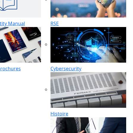
tity Manual
RSE
Brochures
Cybersecurity
Histoire