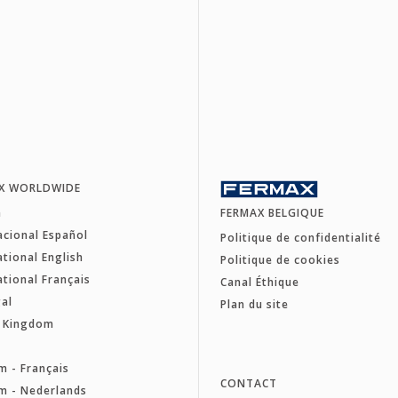
X WORLDWIDE
a
FERMAX BELGIQUE
acional Español
Politique de confidentialité
ational English
Politique de cookies
ational Français
Canal Éthique
al
Plan du site
d Kingdom
e
m - Français
CONTACT
m - Nederlands