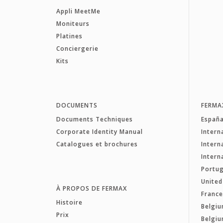
Appli MeetMe
Moniteurs
Platines
Conciergerie
Kits
DOCUMENTS
FERMA
Documents Techniques
Españ
Corporate Identity Manual
Intern
Catalogues et brochures
Intern
Intern
Portug
Unite
À PROPOS DE FERMAX
Franc
Histoire
Belgiu
Prix
Belgiu