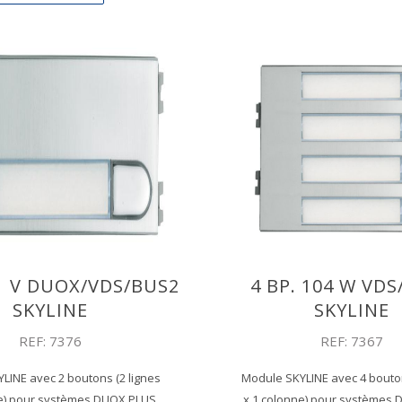
01 V DUOX/VDS/BUS2
4 BP. 104 W VD
SKYLINE
SKYLINE
REF: 7376
REF: 7367
LINE avec 2 boutons (2 lignes
Module SKYLINE avec 4 bouton
ne) pour systèmes DUOX PLUS,
x 1 colonne) pour systèmes 