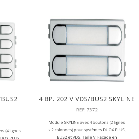
S/BUS2
4 BP. 202 V VDS/BUS2 SKYLINE
REF: 7372
Module SKYLINE avec 4 boutons (2 lignes
x 2 colonnes) pour systèmes DUOX PLUS,
s (4 lignes
BUS2 et VDS. Taille V. Façade en
DUOX PLUS,