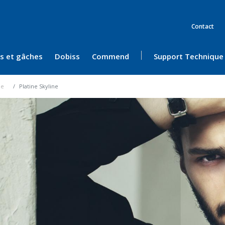
Contact
ès et gâches
Dobiss
Commend
Support Technique
ue
Platine Skyline