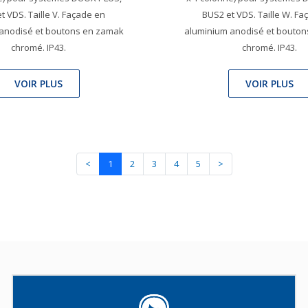
t VDS. Taille V. Façade en
BUS2 et VDS. Taille W. Fa
anodisé et boutons en zamak
aluminium anodisé et bouto
chromé. IP43.
chromé. IP43.
VOIR PLUS
VOIR PLUS
<
1
2
3
4
5
>