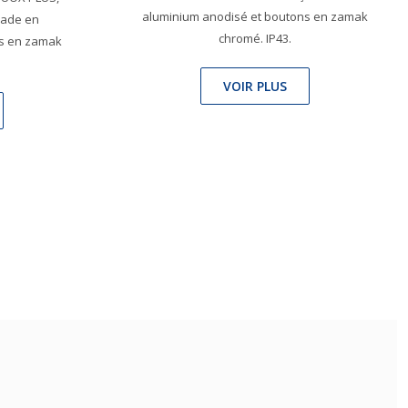
aluminium anodisé et boutons en zamak
çade en
chromé. IP43.
ns en zamak
VOIR PLUS