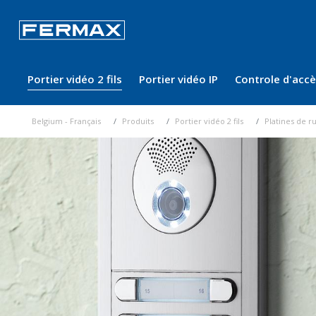
Portier vidéo 2 fils
Portier vidéo IP
Controle d'acc
Belgium - Français
Produits
Portier vidéo 2 fils
Platines de r