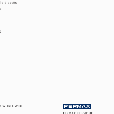
le d'accès
s
S
X WORLDWIDE
a
FERMAX BELGIQUE