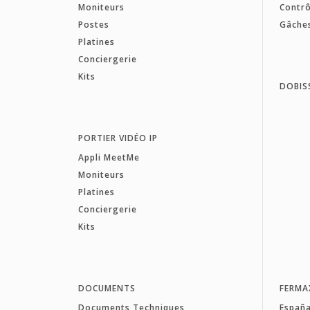
Moniteurs
Contrô
Postes
Gâche
Platines
Conciergerie
Kits
DOBIS
PORTIER VIDÉO IP
Appli MeetMe
Moniteurs
Platines
Conciergerie
Kits
DOCUMENTS
FERMA
Documents Techniques
Españ