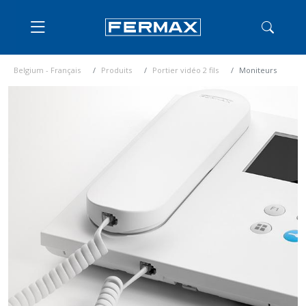
Belgium - Français
Produits
Portier vidéo 2 fils
Moniteurs