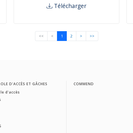
Télécharger
<<
<
1
2
>
>>
OLE D'ACCÈS ET GÂCHES
COMMEND
le d'accès
s
S