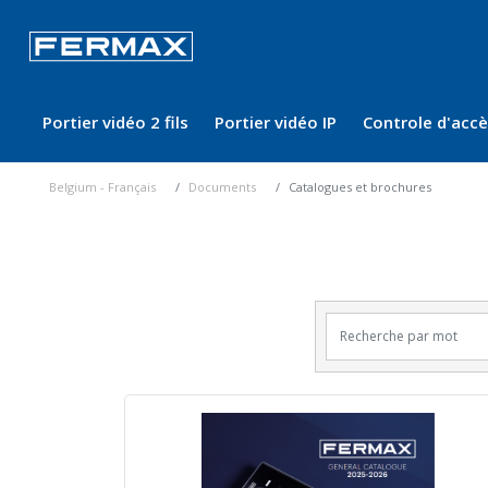
Portier vidéo 2 fils
Portier vidéo IP
Controle d'acc
Belgium - Français
Documents
Catalogues et brochures
Recherche par mot