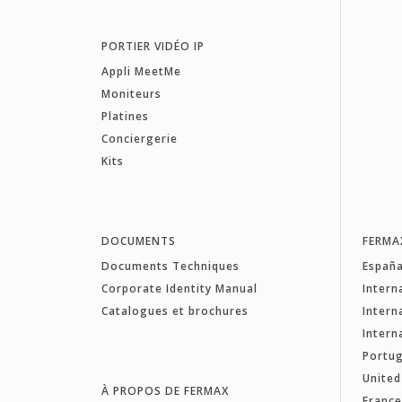
PORTIER VIDÉO IP
Appli MeetMe
Moniteurs
Platines
Conciergerie
Kits
DOCUMENTS
FERMA
Documents Techniques
Españ
Corporate Identity Manual
Intern
Catalogues et brochures
Intern
Intern
Portug
Unite
À PROPOS DE FERMAX
Franc