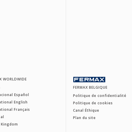
X WORLDWIDE
a
FERMAX BELGIQUE
acional Español
Politique de confidentialité
ational English
Politique de cookies
ational Français
Canal Éthique
al
Plan du site
d Kingdom
e