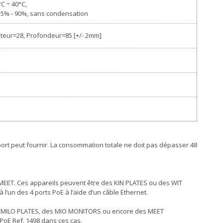
C ÷ 40°C,
e 5% - 90%, sans condensation
teur=28, Profondeur=85 [+/- 2mm]
ort peut fournir. La consommation totale ne doit pas dépasser 48
MEET. Ces appareils peuvent être des KIN PLATES ou des WIT
un des 4 ports PoE à l’aide d’un câble Ethernet.
des MILO PLATES, des MIO MONITORS ou encore des MEET
 PoE Ref. 1498 dans ces cas.