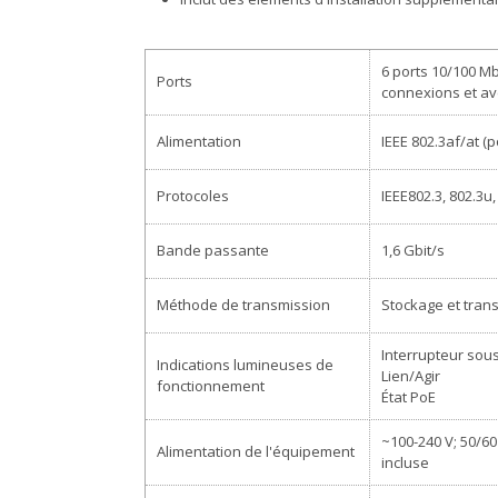
6 ports 10/100 Mb
Ports
connexions et av
Alimentation
IEEE 802.3af/at (p
Protocoles
IEEE802.3, 802.3u
Bande passante
1,6 Gbit/s
Méthode de transmission
Stockage et tran
Interrupteur sou
Indications lumineuses de
Lien/Agir
fonctionnement
État PoE
~100-240 V; 50/60 
Alimentation de l'équipement
incluse