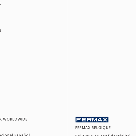
s
S
X WORLDWIDE
a
FERMAX BELGIQUE
acional Español