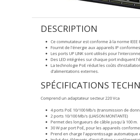
DESCRIPTION
Ce commutateur est conforme à la norme IEEE 8
Fournit de l'énergie aux appareils IP conformes 
Les ports UP LINK sont utilisés pour l'intercon
Des LED intégrées sur chaque port indiquent l'
La technologie PoE réduit les coûts d’installatio
d’alimentations externes.
SPÉCIFICATIONS TECH
Comprend un adaptateur secteur 220 Vca
4 ports PoE 10/100 Mb/s (transmission de donné
2 ports 10/100 Mb/s (LIAISON MONTANTE)
Permet des longueurs de câble jusqu'à 100 m.
30 W par port PoE, pour les appareils conforme
Prend en charge l'apprentissage automatique e
Inclut des éléments d'installation supplémenta