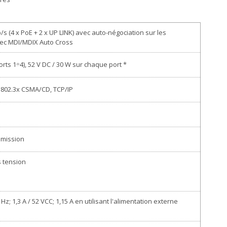
/s (4 x PoE + 2 x UP LINK) avec auto-négociation sur les
ec MDI/MDIX Auto Cross
orts 1÷4), 52 V DC / 30 W sur chaque port *
, 802.3x CSMA/CD, TCP/IP
smission
s tension
Hz; 1,3 A / 52 VCC; 1,15 A en utilisant l'alimentation externe