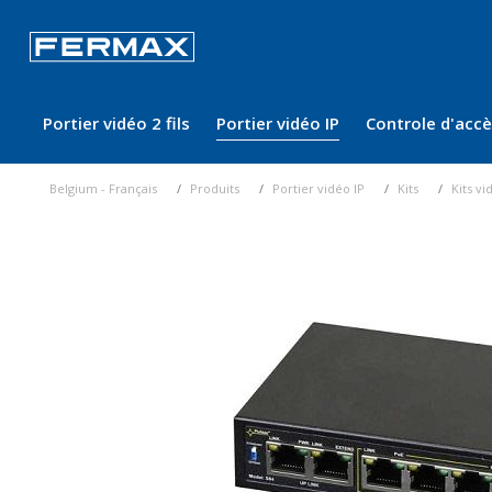
Portier vidéo 2 fils
Portier vidéo IP
Controle d'acc
Belgium - Français
Produits
Portier vidéo IP
Kits
Kits v