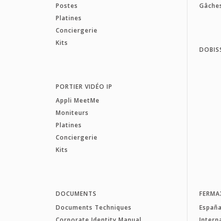
Postes
Gâche
Platines
Conciergerie
Kits
DOBIS
PORTIER VIDÉO IP
Appli MeetMe
Moniteurs
Platines
Conciergerie
Kits
DOCUMENTS
FERMA
Documents Techniques
Españ
Corporate Identity Manual
Intern