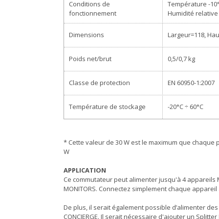
Conditions de
Température -10°
fonctionnement
Humidité relativ
Dimensions
Largeur=118, Hau
Poids net/brut
0,5/0,7 kg
Classe de protection
EN 60950-1:2007
Température de stockage
-20°C ÷ 60°C
* Cette valeur de 30 W est le maximum que chaque p
W
APPLICATION
Ce commutateur peut alimenter jusqu'à 4 appareils 
MONITORS. Connectez simplement chaque appareil à l’
De plus, il serait également possible d’alimenter 
CONCIERGE. Il serait nécessaire d'ajouter un Splitter