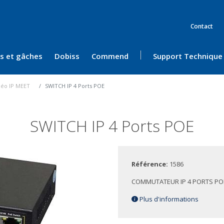
Contact
ès et gâches
Dobiss
Commend
Support Technique
idéo IP MEET
SWITCH IP 4 Ports POE
SWITCH IP 4 Ports POE
Référence:
1586
COMMUTATEUR IP 4 PORTS PO
Plus d'informations