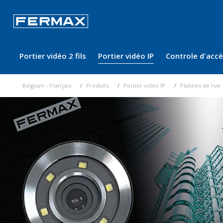
Portier vidéo 2 fils
Portier vidéo IP
Controle d'acc
Belgium - Français
Produits
Portier vidéo IP
Platines de rue