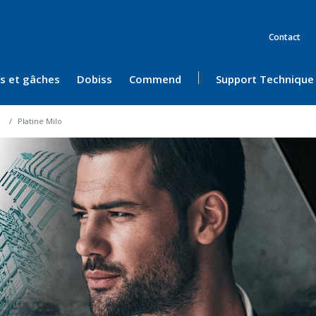
Contact
ès et gâches
Dobiss
Commend
Support Technique
Platine Milo