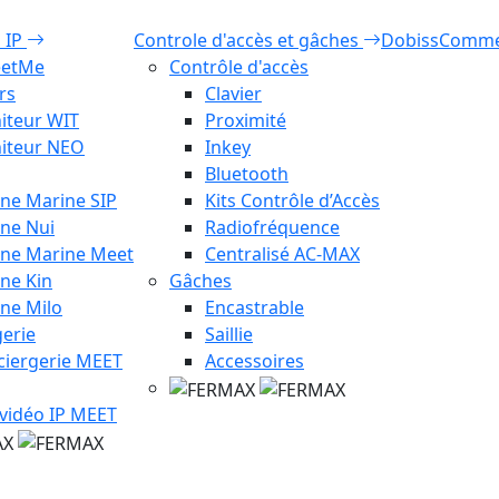
o IP
Controle d'accès et gâches
Dobiss
Comm
eetMe
Contrôle d'accès
rs
Clavier
iteur WIT
Proximité
iteur NEO
Inkey
Bluetooth
ine Marine SIP
Kits Contrôle d’Accès
ine Nui
Radiofréquence
ine Marine Meet
Centralisé AC-MAX
ine Kin
Gâches
ine Milo
Encastrable
erie
Saillie
ciergerie MEET
Accessoires
 vidéo IP MEET