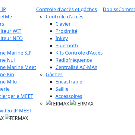
 IP
Controle d'accès et gâches
Dobiss
Comm
eetMe
Contrôle d'accès
rs
Clavier
iteur WIT
Proximité
iteur NEO
Inkey
Bluetooth
ine Marine SIP
Kits Contrôle d’Accès
ine Nui
Radiofréquence
ine Marine Meet
Centralisé AC-MAX
ine Kin
Gâches
ine Milo
Encastrable
erie
Saillie
ciergerie MEET
Accessoires
 vidéo IP MEET