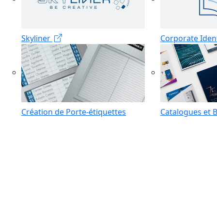
Skyliner
Corporate Iden
Création de Porte-étiquettes
Catalogues et 