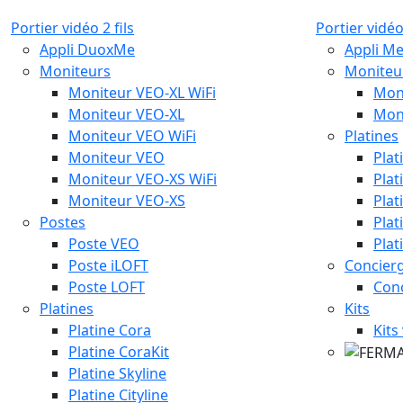
Portier vidéo 2 fils
Portier vidéo
Appli DuoxMe
Appli M
Moniteurs
Moniteu
Moniteur VEO-XL WiFi
Mon
Moniteur VEO-XL
Mon
Moniteur VEO WiFi
Platines
Moniteur VEO
Plat
Moniteur VEO-XS WiFi
Plat
Moniteur VEO-XS
Plat
Postes
Plat
Poste VEO
Plat
Poste iLOFT
Concierg
Poste LOFT
Con
Platines
Kits
Platine Cora
Kits
Platine CoraKit
Platine Skyline
Platine Cityline