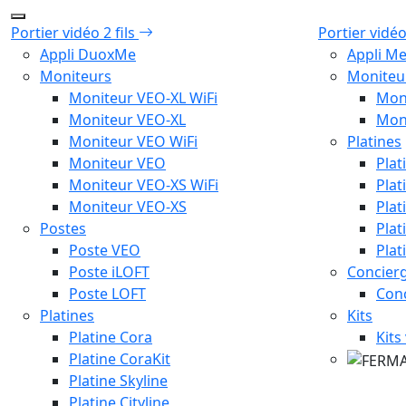
Portier vidéo 2 fils
Portier vidé
Appli DuoxMe
Appli M
Moniteurs
Moniteu
Moniteur VEO-XL WiFi
Mon
Moniteur VEO-XL
Mon
Moniteur VEO WiFi
Platines
Moniteur VEO
Plat
Moniteur VEO-XS WiFi
Plat
Moniteur VEO-XS
Plat
Postes
Plat
Poste VEO
Plat
Poste iLOFT
Concierg
Poste LOFT
Con
Platines
Kits
Platine Cora
Kits
Platine CoraKit
Platine Skyline
Platine Cityline