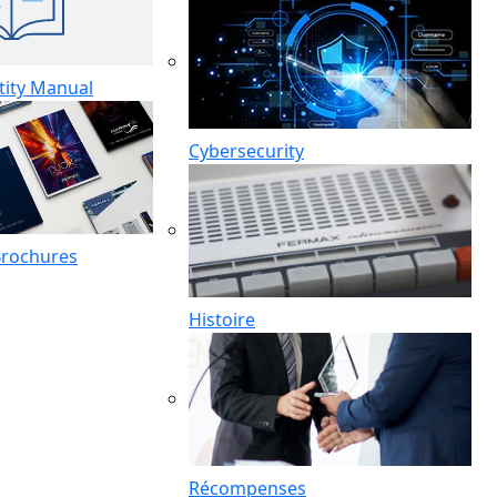
tity Manual
Cybersecurity
Brochures
Histoire
Récompenses