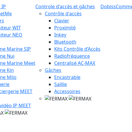
 IP
Controle d'accès et gâches
Dobiss
Comm
eetMe
Contrôle d'accès
rs
Clavier
iteur WIT
Proximité
iteur NEO
Inkey
Bluetooth
ine Marine SIP
Kits Contrôle d’Accès
ine Nui
Radiofréquence
ine Marine Meet
Centralisé AC-MAX
ine Kin
Gâches
ine Milo
Encastrable
erie
Saillie
ciergerie MEET
Accessoires
 vidéo IP MEET