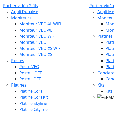
Portier vidéo 2 fils
Portier vidéo
Appli DuoxMe
Appli M
Moniteurs
Moniteu
Moniteur VEO-XL WiFi
Mon
Moniteur VEO-XL
Mon
Moniteur VEO WiFi
Platines
Moniteur VEO
Plat
Moniteur VEO-XS WiFi
Plat
Moniteur VEO-XS
Plat
Postes
Plat
Poste VEO
Plat
Poste iLOFT
Concierg
Poste LOFT
Con
Platines
Kits
Platine Cora
Kits
Platine CoraKit
Platine Skyline
Platine Cityline