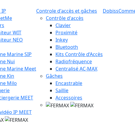
 IP
Controle d'accès et gâches
Dobiss
Comm
eetMe
Contrôle d'accès
rs
Clavier
iteur WIT
Proximité
iteur NEO
Inkey
Bluetooth
ine Marine SIP
Kits Contrôle d’Accès
ine Nui
Radiofréquence
ine Marine Meet
Centralisé AC-MAX
ine Kin
Gâches
ine Milo
Encastrable
erie
Saillie
ciergerie MEET
Accessoires
 vidéo IP MEET