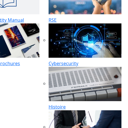
tity Manual
RSE
Brochures
Cybersecurity
Histoire