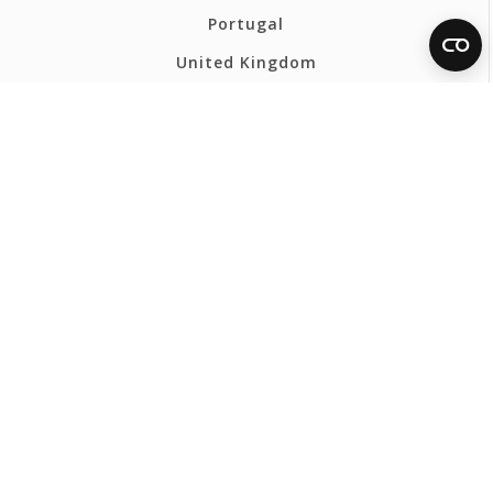
Portugal
United Kingdom
France
Belgium - Français
Belgium - Nederlands
Polska
Norsk
Svenska
FERMAX BELGIQUE
Politique de confidentialité