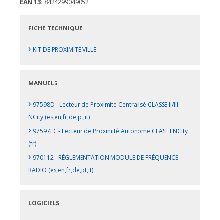
EAN 13:
8424299049052
FICHE TECHNIQUE
›
KIT DE PROXIMITÉ VILLE
MANUELS
›
97598D - Lecteur de Proximité Centralisé CLASSE II/III
NCity (es,en,fr,de,pt,it)
›
97597FC - Lecteur de Proximité Autonome CLASE I NCity
(fr)
›
970112 - RÉGLEMENTATION MODULE DE FRÉQUENCE
RADIO (es,en,fr,de,pt,it)
LOGICIELS