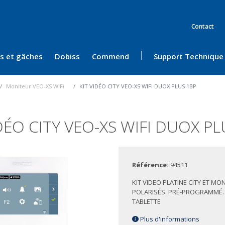
Contact
ès et gâches
Dobiss
Commend
Support Technique
Moniteur VEO-XS WiFi
KIT VIDÉO CITY VEO-XS WIFI DUOX PLUS 1BP
IDÉO CITY VEO-XS WIFI DUOX PL
Référence:
94511
KIT VIDEO PLATINE CITY ET MO
POLARISÉS. PRÉ-PROGRAMMÉ.
TABLETTE
Plus d'informations