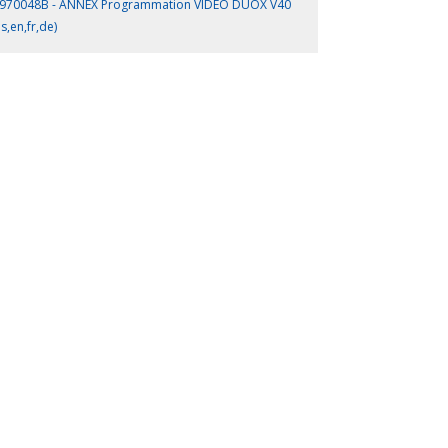
970048B - ANNEX Programmation VIDEO DUOX V40
es,en,fr,de)