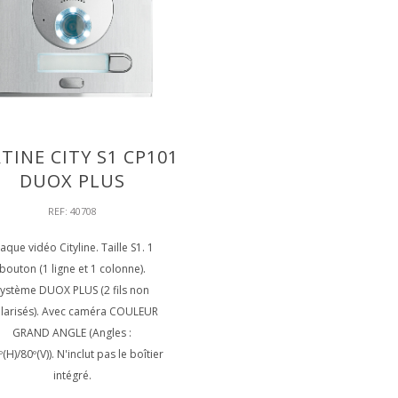
TINE CITY S1 CP101
DUOX PLUS
REF: 40708
laque vidéo Cityline. Taille S1. 1
bouton (1 ligne et 1 colonne).
Système DUOX PLUS (2 fils non
larisés). Avec caméra COULEUR
GRAND ANGLE (Angles :
(H)/80º(V)). N'inclut pas le boîtier
intégré.