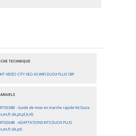
ICHE TECHNIQUE
KIT VIDÉO CITY VEO-XS WIFI DUOX PLUS 1BP
ANUELS
970338B - Guide de mise en marche rapide Kit Duox
s,en,fr,de,pt,pl,it,nl)
970264B - ADAPTATIONS KITS DUOX PLUS
es,en,fr,de,pt)