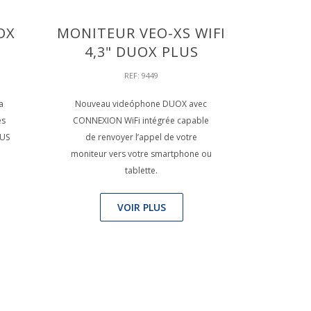
OX
MONITEUR VEO-XS WIFI
4,3" DUOX PLUS
REF: 9449
a
Nouveau videóphone DUOX avec
es
CONNEXION WiFi intégrée capable
LUS
de renvoyer l’appel de votre
moniteur vers votre smartphone ou
tablette.
VOIR PLUS