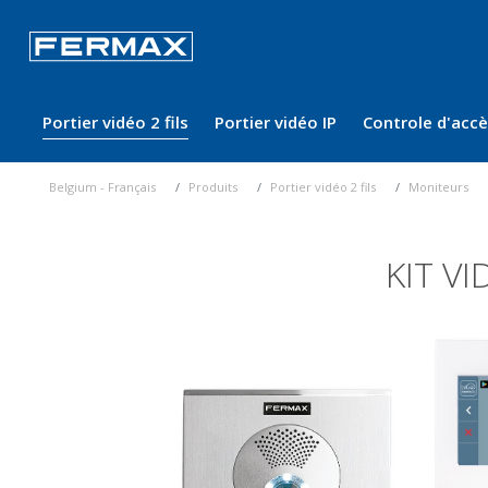
Portier vidéo 2 fils
Portier vidéo IP
Controle d'acc
Belgium - Français
Produits
Portier vidéo 2 fils
Moniteurs
KIT V