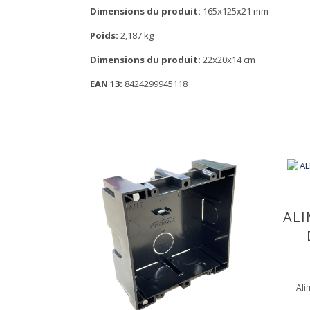
Dimensions du produit:
165x125x21 mm
Poids:
2,187 kg
Dimensions du produit:
22x20x14 cm
EAN 13:
8424299945118
ALI
Ali