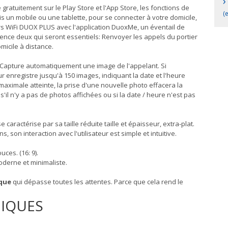
›
e gratuitement sur le Play Store et l'App Store, les fonctions de
(
s un mobile ou une tablette, pour se connecter à votre domicile,
s WiFi DUOX PLUS avec l'application DuoxMe, un éventail de
dence deux qui seront essentiels: Renvoyer les appels du portier
micile à distance.
 Capture automatiquement une image de l'appelant. Si
eur enregistre jusqu'à 150 images, indiquant la date et l'heure
 maximale atteinte, la prise d'une nouvelle photo effacera la
 s'il n'y a pas de photos affichées ou si la date / heure n'est pas
se caractérise par sa taille réduite taille et épaisseur, extra-plat.
son interaction avec l'utilisateur est simple et intuitive.
ces. (16: 9).
Moderne et minimaliste.
ique
qui dépasse toutes les attentes. Parce que cela rend le
NIQUES