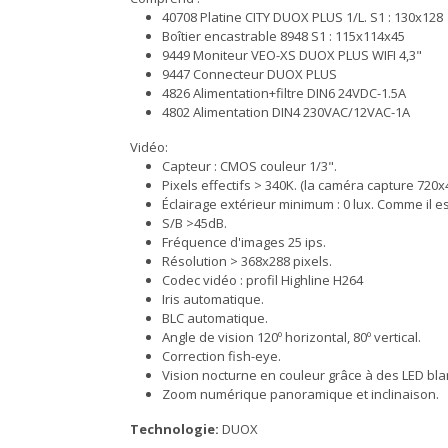
40708 Platine CITY DUOX PLUS 1/L. S1 : 130x128
Boîtier encastrable 8948 S1 : 115x114x45
9449 Moniteur VEO-XS DUOX PLUS WIFI 4,3"
9447 Connecteur DUOX PLUS
4826 Alimentation+filtre DIN6 24VDC-1.5A
4802 Alimentation DIN4 230VAC/12VAC-1A
Vidéo:
Capteur : CMOS couleur 1/3".
Pixels effectifs > 340K. (la caméra capture 720x
Éclairage extérieur minimum : 0 lux. Comme il e
S/B >45dB.
Fréquence d'images 25 ips.
Résolution > 368x288 pixels.
Codec vidéo : profil Highline H264
Iris automatique.
BLC automatique.
Angle de vision 120º horizontal, 80º vertical.
Correction fish-eye.
Vision nocturne en couleur grâce à des LED bl
Zoom numérique panoramique et inclinaison.
Technologie:
DUOX