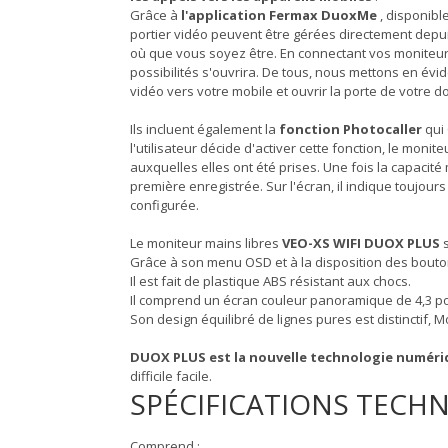
Grâce à
l'application Fermax DuoxMe
, disponibl
portier vidéo peuvent être gérées directement depui
où que vous soyez être. En connectant vos moniteur
possibilités s'ouvrira. De tous, nous mettons en évi
vidéo vers votre mobile et ouvrir la porte de votre do
Ils incluent également la
fonction Photocaller
qui
l'utilisateur décide d'activer cette fonction, le monit
auxquelles elles ont été prises. Une fois la capacité
première enregistrée. Sur l'écran, il indique toujours
configurée.
Le moniteur mains libres
VEO-XS WIFI DUOX PLUS
Grâce à son menu OSD et à la disposition des boutons, 
Il est fait de plastique ABS résistant aux chocs.
Il comprend un écran couleur panoramique de 4,3 pou
Son design équilibré de lignes pures est distinctif, 
DUOX PLUS est la nouvelle technologie numér
difficile facile.
SPÉCIFICATIONS TECH
Comprend :