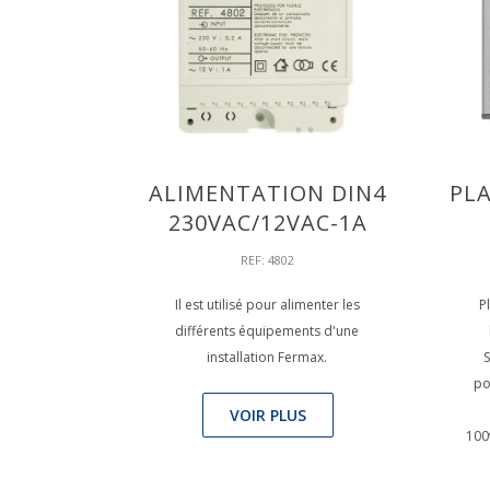
ALIMENTATION DIN4
PLA
230VAC/12VAC-1A
REF: 4802
Il est utilisé pour alimenter les
P
différents équipements d'une
installation Fermax.
po
VOIR PLUS
100º