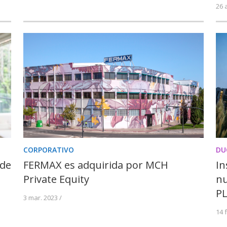
26 
CORPORATIVO
DU
 de
FERMAX es adquirida por MCH
In
Private Equity
nu
P
3 mar. 2023 /
14 