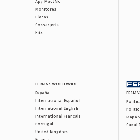
App MeetMe
Monitores
Placas
Conserjería
Kits
FERMAX WORLDWIDE
España
FERMA
Internacional Español
Políti
International English
Políti
International Français
Mapa 
Portugal
Canal 
United Kingdom
France