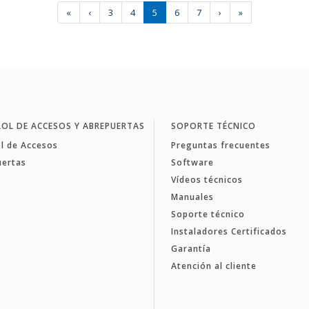
«
‹
3
4
5
6
7
›
»
OL DE ACCESOS Y ABREPUERTAS
SOPORTE TÉCNICO
l de Accesos
Preguntas frecuentes
uertas
Software
Vídeos técnicos
Manuales
Soporte técnico
Instaladores Certificados
Garantía
Atención al cliente