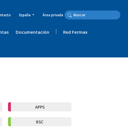
ntacto
España
Área privada
ntas
Documentación
Red Fermax
APPS
RSC