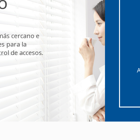
O
más cercano e
s para la
rol de accesos.
A