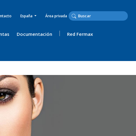
ntacto
España
Área privada
ntas
Documentación
Red Fermax