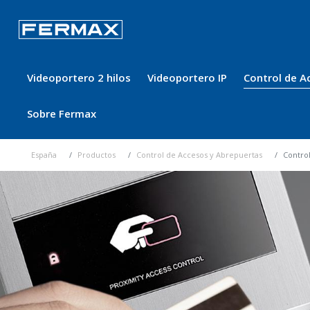
Videoportero 2 hilos
Videoportero IP
Control de A
Sobre Fermax
España
Productos
Control de Accesos y Abrepuertas
Contro