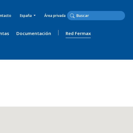
ntacto
España
Área privada
ntas
Documentación
Red Fermax