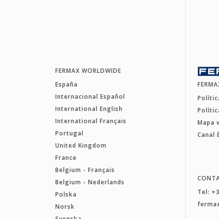
FERMAX WORLDWIDE
España
FERMA
Internacional Español
Políti
International English
Políti
International Français
Mapa 
Portugal
Canal 
United Kingdom
France
Belgium - Français
CONT
Belgium - Nederlands
Tel: +
Polska
ferma
Norsk
Svenska