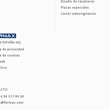
Diseño de tarjeteros
Placas especiales
Cartel videovigilancia
X ESPAÑA HQ
ca de privacidad
ca de cookies
web
Ético
ACTO
34 96 317 80 00
x@fermax.com