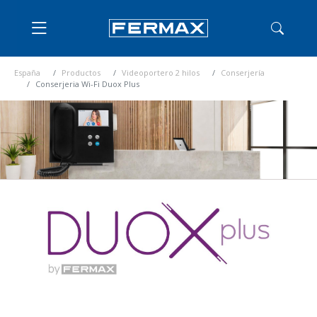
España
Productos
Videoportero 2 hilos
Conserjería
Conserjeria Wi-Fi Duox Plus