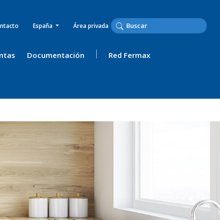
ntacto
España
Área privada
ntas
Documentación
Red Fermax