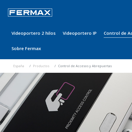
Videoportero 2 hilos
Videoportero IP
Control de A
Sobre Fermax
España
Productos
Control de Accesos y Abrepuertas