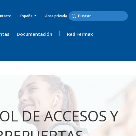
ntacto
España
Área privada
ntas
Documentación
Red Fermax
OL DE ACCESOS Y
BREPUERTAS