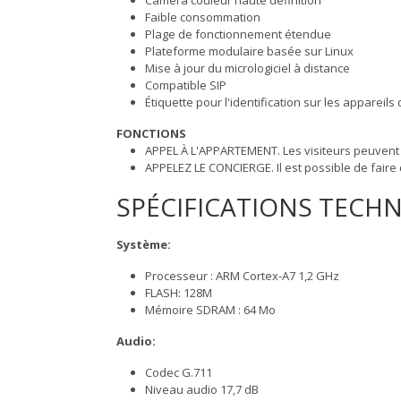
Caméra couleur haute définition
Faible consommation
Plage de fonctionnement étendue
Plateforme modulaire basée sur Linux
Mise à jour du micrologiciel à distance
Compatible SIP
Étiquette pour l'identification sur les appareils d
FONCTIONS
APPEL À L'APPARTEMENT. Les visiteurs peuvent
APPELEZ LE CONCIERGE. Il est possible de fair
SPÉCIFICATIONS TECH
Système:
Processeur : ARM Cortex-A7 1,2 GHz
FLASH: 128M
Mémoire SDRAM : 64 Mo
Audio:
Codec G.711
Niveau audio 17,7 dB