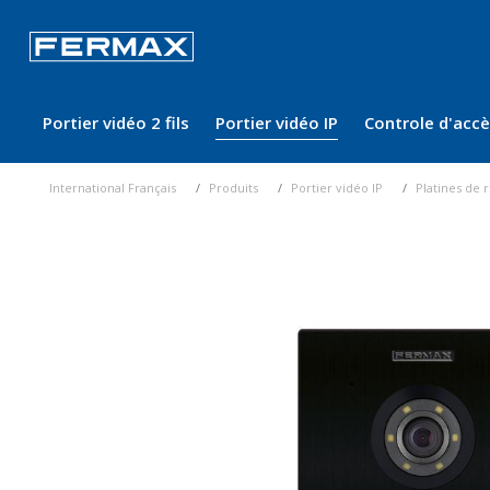
Portier vidéo 2 fils
Portier vidéo IP
Controle d'acc
International Français
Produits
Portier vidéo IP
Platines de 