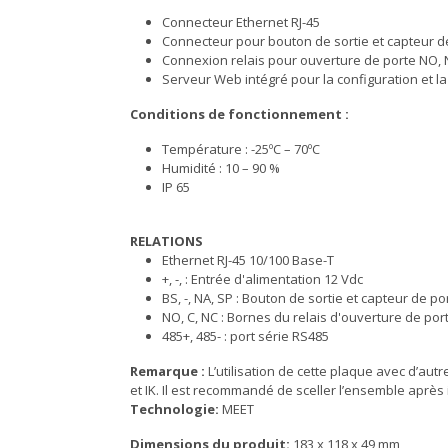
Connecteur Ethernet RJ-45
Connecteur pour bouton de sortie et capteur d
Connexion relais pour ouverture de porte NO, 
Serveur Web intégré pour la configuration et la
Conditions de fonctionnement :
Température : -25ºC – 70ºC
Humidité : 10 – 90 %
IP 65
RELATIONS
Ethernet RJ-45 10/100 Base-T
+, -, : Entrée d'alimentation 12 Vdc
BS, -, NA, SP : Bouton de sortie et capteur de p
NO, C, NC : Bornes du relais d'ouverture de por
485+, 485- : port série RS485
Remarque :
L’utilisation de cette plaque avec d’autr
et IK. Il est recommandé de sceller l’ensemble après i
Technologie:
MEET
Dimensions du produit:
183 x 118 x 49 mm