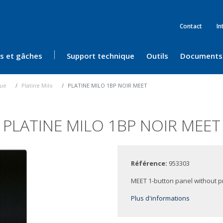
Contact
In
ès et gâches
Support technique
Outils
Documents
rue
Platine Milo
PLATINE MILO 1BP NOIR MEET
PLATINE MILO 1BP NOIR MEET
Référence:
953303
MEET 1-button panel without p
Plus d'informations