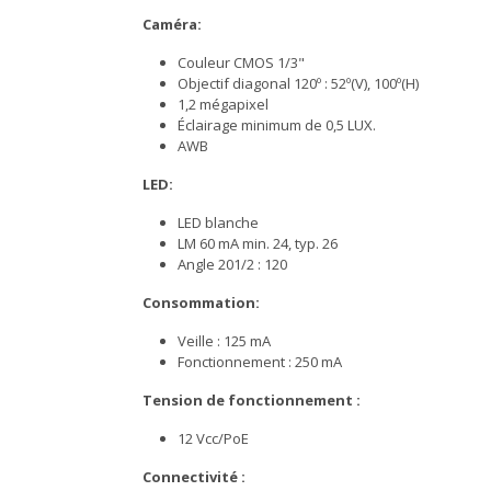
Caméra:
Couleur CMOS 1/3"
Objectif diagonal 120º : 52º(V), 100º(H)
1,2 mégapixel
Éclairage minimum de 0,5 LUX.
AWB
LED:
LED blanche
LM 60 mA min. 24, typ. 26
Angle 201/2 : 120
Consommation:
Veille : 125 mA
Fonctionnement : 250 mA
Tension de fonctionnement :
12 Vcc/PoE
Connectivité :