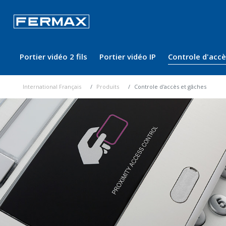
Portier vidéo 2 fils
Portier vidéo IP
Controle d'acc
International Français
Produits
Controle d'accès et gâches