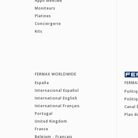
Appli MeetMe
Moniteurs
Platines
Conciergerie
Kits
FERMAX WORLDWIDE
España
FERMA
Internacional Español
Politi
International English
Politi
International Français
Canal 
Portugal
Plan d
United Kingdom
France
Belgium - Français