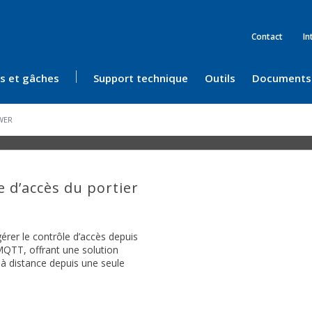
Contact
In
ès et gâches
Support technique
Outils
Documents
WER
e d’accès du portier
érer le contrôle d’accès depuis
MQTT, offrant une solution
 à distance depuis une seule