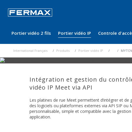
Portier vidéo 2 fils
Portier vidéo IP
Controle d'acc
International Français
Produits
Portier vidéo IP
MYTO
Intégration et gestion du contrôl
vidéo IP Meet via API
Les platines de rue Meet permettent d’intégrer et de g
des logiciels ou plateformes externes via API SIP ou 
personnalisable, simple et compatible avec la gestion
application.