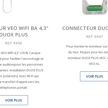
R VEO WIFI BA 4,3"
CONNECTEUR DUO
DUOX PLUS
REF: 9447
REF: 9456
Pour monter le moniteur sur 
du mur. Requis pour les m
VEO WIFI 4,3" (16:9). Casque
moniteur DUOX PLUS VEO, 
 pour faciliter l'accrochage et
VEO-XL.
e auditivepour les personnes
ntes. Installation DUOX PLUS
non polarisés). Avec Wi-Fi qui
VOIR PLUS
e transfert d'appel vers les
téléphones portab
VOIR PLUS