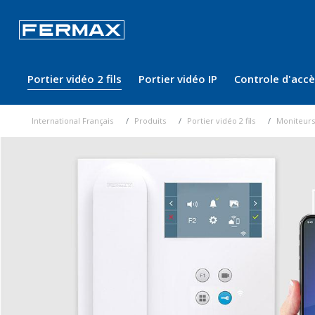
Portier vidéo 2 fils
Portier vidéo IP
Controle d'acc
International Français
Produits
Portier vidéo 2 fils
Moniteurs