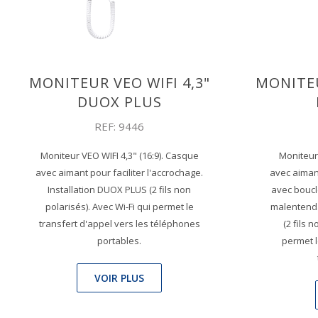
MONITEUR VEO WIFI 4,3"
MONITEU
DUOX PLUS
REF: 9446
Moniteur VEO WIFI 4,3" (16:9). Casque
Moniteur 
avec aimant pour faciliter l'accrochage.
avec aimant
Installation DUOX PLUS (2 fils non
avec boucl
polarisés). Avec Wi-Fi qui permet le
malentenda
transfert d'appel vers les téléphones
(2 fils 
portables.
permet l
VOIR PLUS