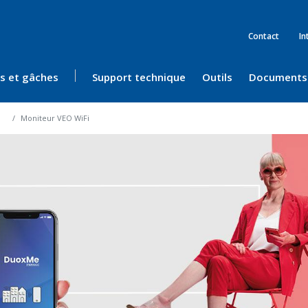
Contact
In
ès et gâches
Support technique
Outils
Documents
Moniteur VEO WiFi