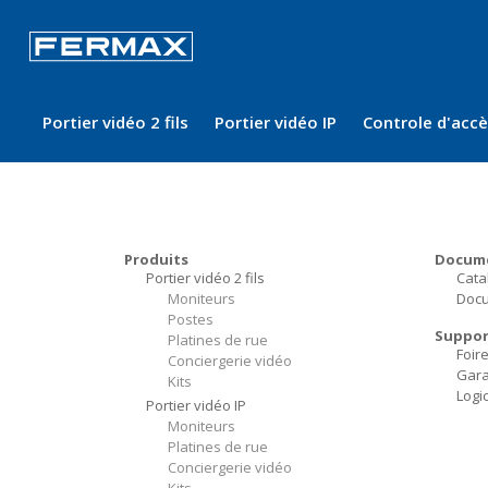
Portier vidéo 2 fils
Portier vidéo IP
Controle d'acc
Produits
Docum
Portier vidéo 2 fils
Cata
Moniteurs
Docu
Postes
Suppor
Platines de rue
Foir
Conciergerie vidéo
Gara
Kits
Logic
Portier vidéo IP
Moniteurs
Platines de rue
Conciergerie vidéo