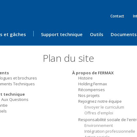
Contact
In
ès et gâches
Support technique
Outils
Documents
Plan du site
ents
À propos de FERMAX
logues et brochures
Histoire
ments Techniques
Holding Fermax
Récompenses
t technique
Nos projets
e Aux Questions
Rejoignez notre équipe
ntie
Envoyer le curriculum
iels
Offres d'emploi
Responsabilité sociale de l'ent
Environnement
Intégration professionnelle