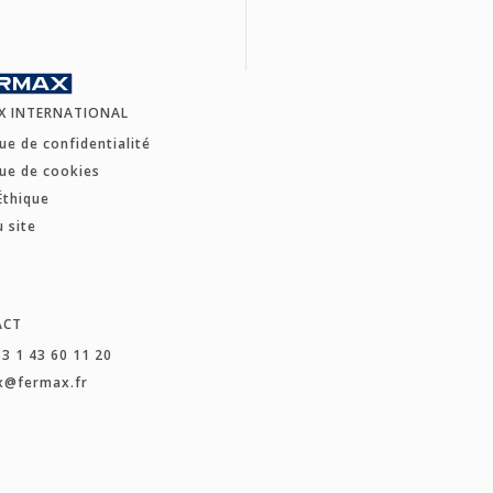
X INTERNATIONAL
que de confidentialité
que de cookies
Éthique
u site
ACT
33 1 43 60 11 20
x@fermax.fr