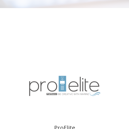
ProElite