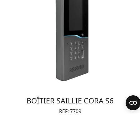
BOÎTIER SAILLIE CORA S6
REF: 7709
Boîte de surface de taille S6 pour plaques CORA. Pour
les cas où il n’est pas possible ou souhaité de percer le
mur.