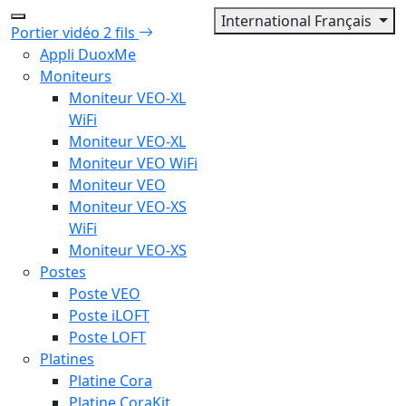
International Français
Portier vidéo 2 fils
Appli DuoxMe
Moniteurs
Moniteur VEO-XL
WiFi
Moniteur VEO-XL
Moniteur VEO WiFi
Moniteur VEO
Moniteur VEO-XS
WiFi
Moniteur VEO-XS
Postes
Poste VEO
Poste iLOFT
Poste LOFT
Platines
Platine Cora
Platine CoraKit