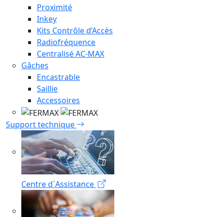
Proximité
Inkey
Kits Contrôle d’Accès
Radiofréquence
Centralisé AC-MAX
Gâches
Encastrable
Saillie
Accessoires
Support technique
Centre d´Assistance