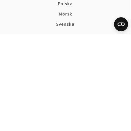
Polska
Norsk
Svenska
FERMAX INTERNATIONAL
Politique de confidentialité
Politique de cookies
Canal Éthique
Plan du site